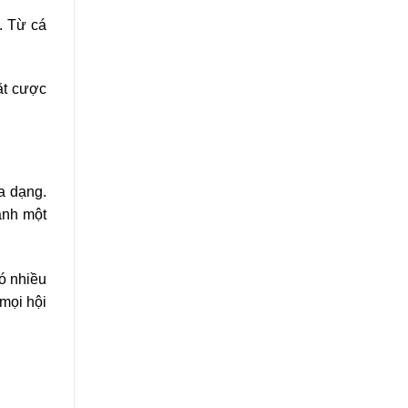
. Từ cá
ặt cược
a dạng.
ành một
ó nhiều
mọi hội