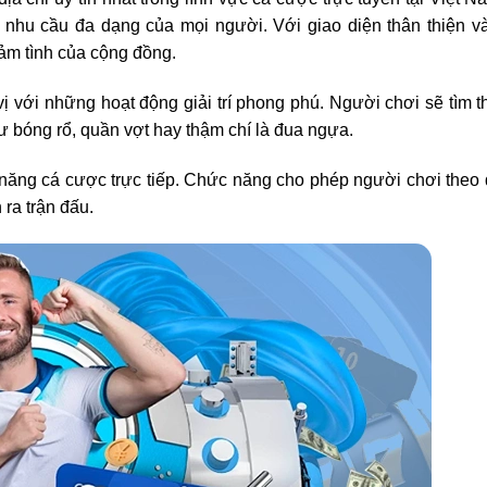
nhu cầu đa dạng của mọi người. Với giao diện thân thiện v
m tình của cộng đồng.
ị với những hoạt động giải trí phong phú. Người chơi sẽ tìm t
 bóng rổ, quần vợt hay thậm chí là đua ngựa.
 năng cá cược trực tiếp. Chức năng cho phép người chơi theo d
 ra trận đấu.