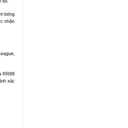
ỷ số.
àm bóng
ức nhận
League,
ủa RR88
ính xác