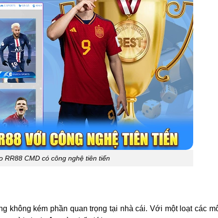
o RR88 CMD có công nghệ tiên tiến
 không kém phần quan trọng tại nhà cái. Với một loạt các mô