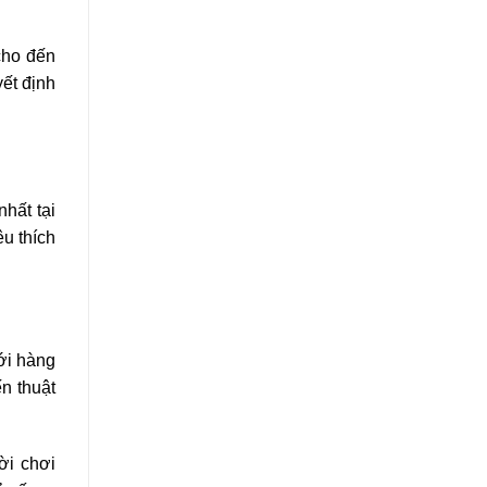
 cho đến
ết định
hất tại
u thích
ới hàng
n thuật
ời chơi