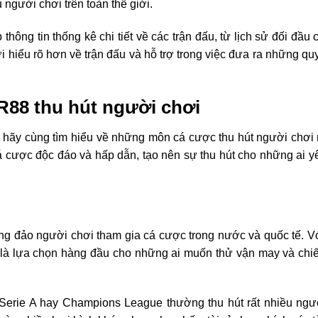
 người chơi trên toàn thế giới.
ông tin thống kê chi tiết về các trận đấu, từ lịch sử đối đầu
 hiểu rõ hơn về trận đấu và hỗ trợ trong việc đưa ra những quy
R88 thu hút người chơi
hãy cùng tìm hiểu về những môn cá cược thu hút người chơi n
cược độc đáo và hấp dẫn, tạo nên sự thu hút cho những ai yê
ng đảo người chơi tham gia cá cược trong nước và quốc tế. V
ôn là lựa chọn hàng đầu cho những ai muốn thử vận may và chiế
 Serie A hay Champions League thường thu hút rất nhiều ngư