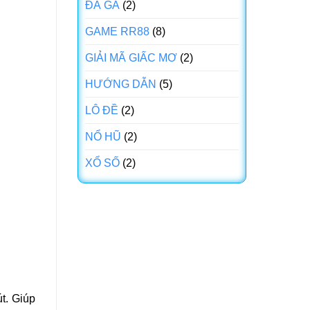
ĐÁ GÀ
(2)
GAME RR88
(8)
GIẢI MÃ GIẤC MƠ
(2)
HƯỚNG DẪN
(5)
LÔ ĐỀ
(2)
NỔ HŨ
(2)
XỔ SỐ
(2)
t. Giúp