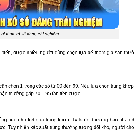
ại hình xổ số đáng trải nghiệm
hổ biến, được nhiều người dùng chọn lựa để tham gia săn thư
cần chọn 1 trong các số từ 00 đến 99. Nếu lựa chọn trùng khớp
hận thưởng gấp 70 – 95 lần tiền cược.
ắng nếu như kết quả trùng khớp. Tỷ lệ đổi thưởng bạn nhận 
ược. Tuy nhiên xác suất trúng thưởng tương đối khó, người chơ