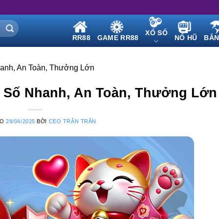
XỔ SỐ
RR88
GAME RR88
NỔ HŨ
BẮN
hanh, An Toàn, Thưởng Lớn
y Số Nhanh, An Toàn, Thưởng Lớn
ÀO
28/04/2025
BỞI
CEO TRÂN TRÂN