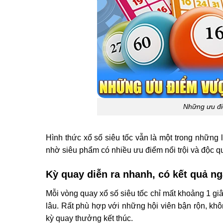
Những ưu đi
Hình thức xổ số siêu tốc vẫn là một trong những lo
nhờ siêu phẩm có nhiều ưu điểm nổi trội và độc 
Kỳ quay diễn ra nhanh, có kết quả n
Mỗi vòng quay xổ số siêu tốc chỉ mất khoảng 1 giâ
lâu. Rất phù hợp với những hội viên bận rộn, kh
kỳ quay thưởng kết thúc.