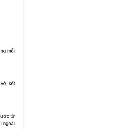
ởng mỗi
 với kết
được từ
i ngoài