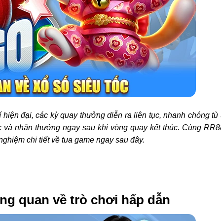
rí hiện đại, các kỳ quay thưởng diễn ra liên tục, nhanh chóng tù
ược và nhận thưởng ngay sau khi vòng quay kết thúc. Cùng RR
i nghiệm chi tiết về tua game ngay sau đây.
tổng quan về trò chơi hấp dẫn