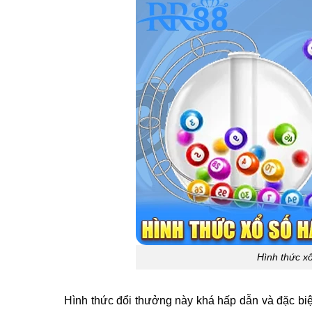
Hình thức x
Hình thức đổi thưởng này khá hấp dẫn và đặc biệt