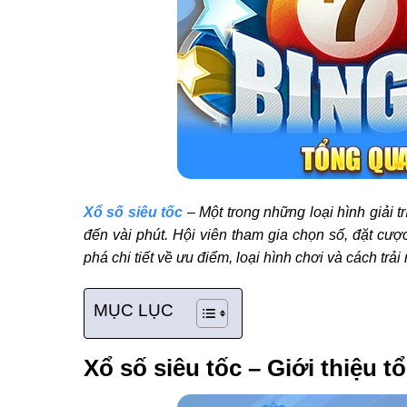
Xổ số siêu tốc
– Một trong những loại hình giải t
đến vài phút. Hội viên tham gia chọn số, đặt c
phá chi tiết về ưu điểm, loại hình chơi và cách trả
MỤC LỤC
Xổ số siêu tốc – Giới thiệu 