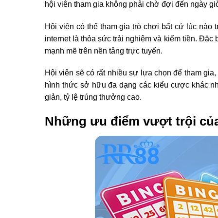
hội viên tham gia không phải chờ đợi đến ngày gi
Hội viên có thể tham gia trò chơi bất cứ lúc nào 
internet là thỏa sức trải nghiệm và kiếm tiền. Đặc 
mạnh mẽ trên nền tảng trực tuyến.
Hội viên sẽ có rất nhiều sự lựa chọn để tham gia, 
hình thức sở hữu đa dạng các kiểu cược khác nha
giản, tỷ lệ trúng thưởng cao.
Những ưu điểm vượt trội của