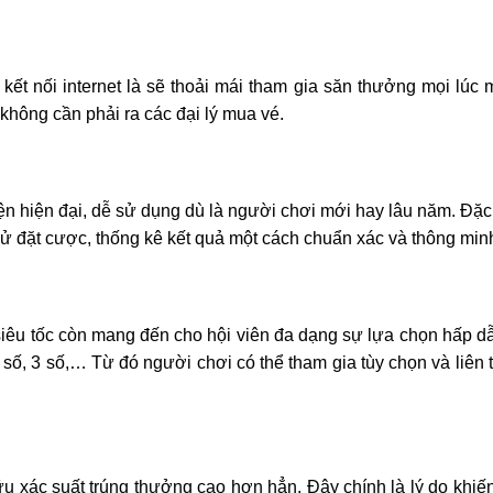
kết nối internet là sẽ thoải mái tham gia săn thưởng mọi lúc m
không cần phải ra các đại lý mua vé.
ện hiện đại, dễ sử dụng dù là người chơi mới hay lâu năm. Đặc
h sử đặt cược, thống kê kết quả một cách chuẩn xác và thông min
siêu tốc còn mang đến cho hội viên đa dạng sự lựa chọn hấp dẫ
 2 số, 3 số,… Từ đó người chơi có thể tham gia tùy chọn và liên 
ữu xác suất trúng thưởng cao hơn hẳn. Đây chính là lý do khiế